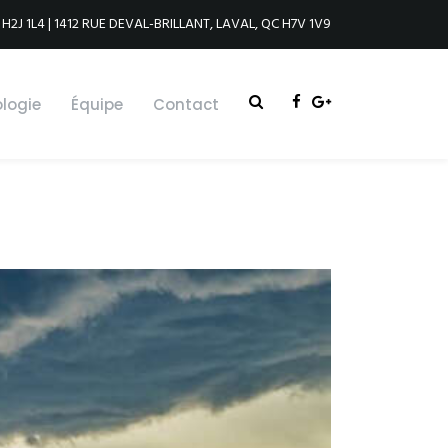
 H2J 1L4 | 1412 RUE DEVAL-BRILLANT, LAVAL, QC H7V 1V9
logie
Équipe
Contact